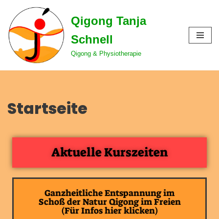
Qigong Tanja
Zum
Schnell
Inhalt
Qigong & Physiotherapie
springen
Startseite
Aktuelle Kurszeiten
Ganzheitliche Entspannung im
Schoß der Natur Qigong im Freien
(Für Infos hier klicken)